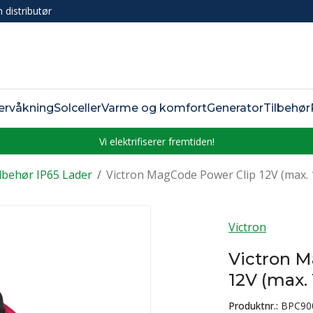
n distributør
ervåkning
Solceller
Varme og komfort
Generator
Tilbehør
Vi elektrifiserer fremtiden!
lbehør IP65 Lader
/
Victron MagCode Power Clip 12V (max. 
Victron
Victron 
12V (max.
Produktnr.:
BPC90