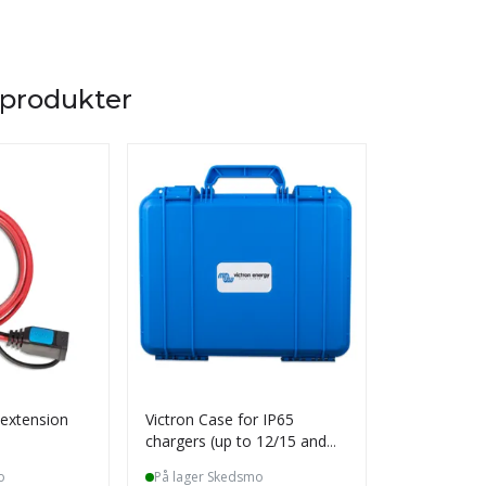
 produkter
 extension
Victron Case for IP65
Victron VE.
chargers (up to 12/15 and
interface
24/8)
o
På lager Skedsmo
På lager S