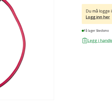
Du må logge i
Logg inn her
Lager
På lager Skedsmo
Legg i handle