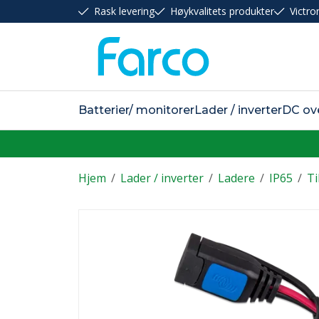
Rask levering
Høykvalitets produkter
Victro
Batterier/ monitorer
Lader / inverter
DC ov
Hjem
/
Lader / inverter
/
Ladere
/
IP65
/
Ti