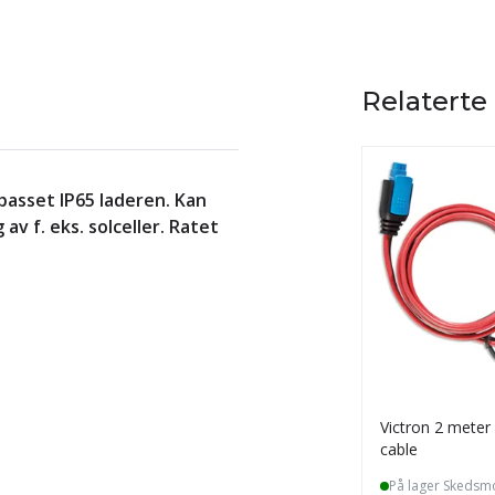
Relaterte
passet IP65 laderen. Kan
av f. eks. solceller. Ratet
Victron 2 meter
cable
På lager Skedsm