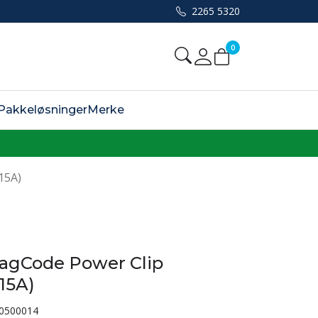
2265 5320
0
Mine sider
Pakkeløsninger
Merke
15A)
MagCode Power Clip
 15A)
0500014