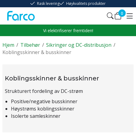
Rask levering
Høykvalitets produkter
0
Vi elektrifiserer fremtiden!
Hjem
/
Tilbehør
/
Sikringer og DC-distribusjon
/
Koblingsskinner & busskinner
Koblingsskinner & busskinner
Strukturert fordeling av DC-strøm
Positive/negative busskinner
Høystrøms koblingsskinner
Isolerte samleskinner