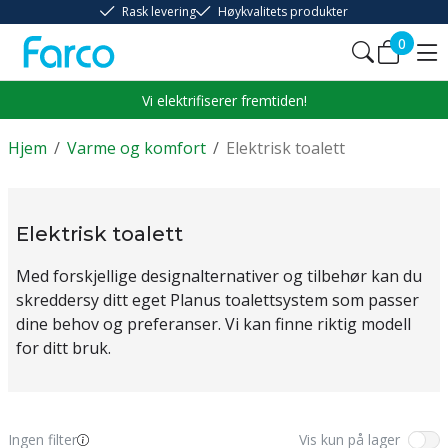
Rask levering
Høykvalitets produkter
0
Vi elektrifiserer fremtiden!
Hjem
/
Varme og komfort
/
Elektrisk toalett
Elektrisk toalett
Med forskjellige designalternativer og tilbehør kan du
skreddersy ditt eget Planus toalettsystem som passer
dine behov og preferanser. Vi kan finne riktig modell
for ditt bruk.
Ingen filter
Vis kun på lager