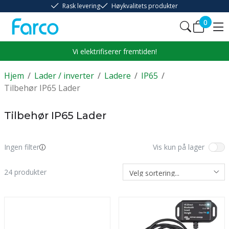
Rask levering
Høykvalitets produkter
0
Vi elektrifiserer fremtiden!
Hjem
/
Lader / inverter
/
Ladere
/
IP65
/
Tilbehør IP65 Lader
Tilbehør IP65 Lader
Ingen filter
Vis kun på lager
24
produkter