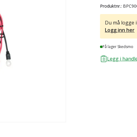
Produktnr.:
BPC90
Du må logge i
Logg inn her
Lager
På lager Skedsmo
Legg i handle