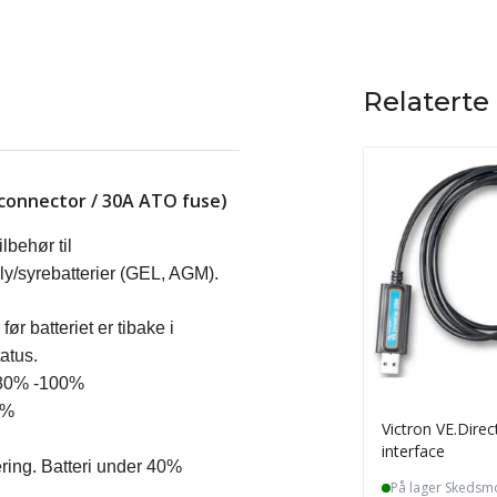
Relaterte
 connector / 30A ATO fuse)
ilbehør til
ly/syrebatterier (GEL, AGM).
før batteriet er tibake i
tatus.
ri 80% -100%
0%
Victron VE.Dire
interface
ering. Batteri under 40%
På lager Skedsm