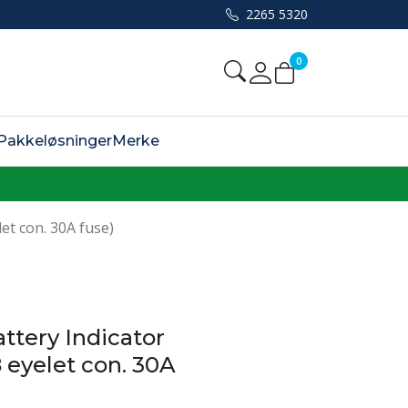
2265 5320
0
Mine sider
Pakkeløsninger
Merke
et con. 30A fuse)
ttery Indicator
 eyelet con. 30A