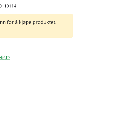
0110114
nn for å kjøpe produktet.
liste