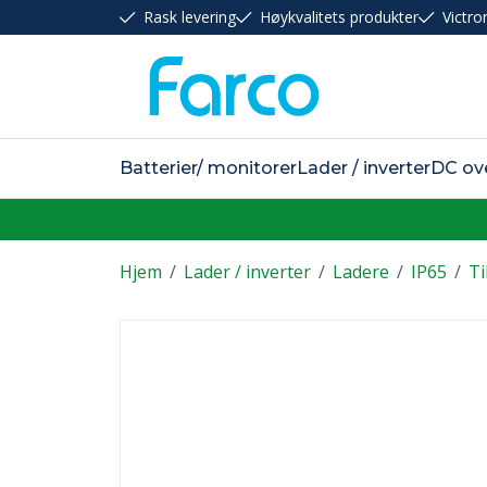
Rask levering
Høykvalitets produkter
Victro
Batterier/ monitorer
Lader / inverter
DC ov
Hjem
/
Lader / inverter
/
Ladere
/
IP65
/
Ti