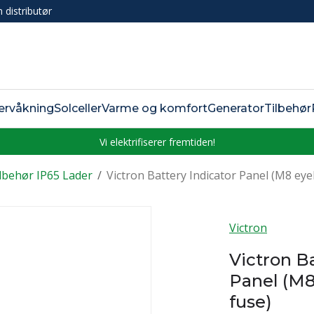
n distributør
ervåkning
Solceller
Varme og komfort
Generator
Tilbehør
Vi elektrifiserer fremtiden!
lbehør IP65 Lader
/
Victron Battery Indicator Panel (M8 eyel
Victron
Victron Ba
Panel (M8
fuse)