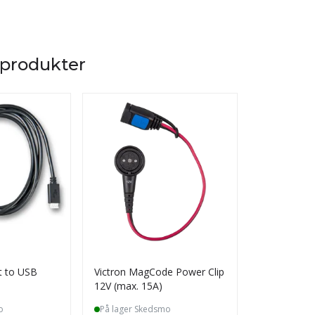
 produkter
ct to USB
Victron MagCode Power Clip
G-ST18 i3 M
12V (max. 15A)
Connector
o
På lager Skedsmo
På lager S