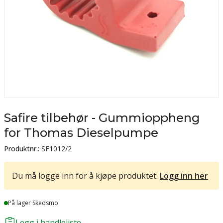
Safire tilbehør - Gummioppheng
for Thomas Dieselpumpe
Produktnr.:
SF1012/2
Du må logge inn for å kjøpe produktet.
Logg inn her
Lager
På lager Skedsmo
Legg i handleliste