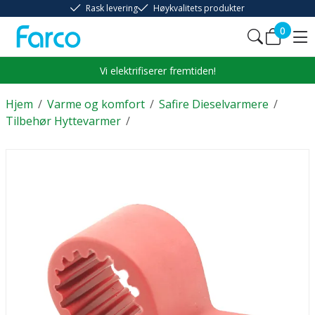
Rask levering
Høykvalitets produkter
0
Vi elektrifiserer fremtiden!
Hjem
/
Varme og komfort
/
Safire Dieselvarmere
/
Tilbehør Hyttevarmer
/