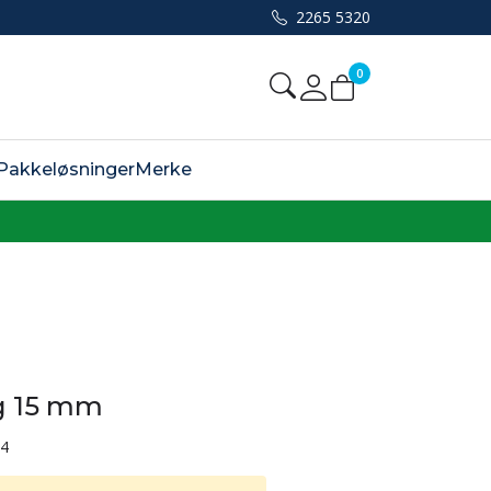
2265 5320
0
Mine sider
Pakkeløsninger
Merke
g 15 mm
44