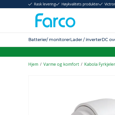
Rask levering
Høykvalitets produkter
Victro
Batterier/ monitorer
Lader / inverter
DC ov
Hjem
/
Varme og komfort
/
Kabola Fyrkjele