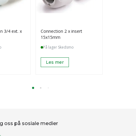
n 3/4 ext. x
Connection 2 x insert
Brass elbo
15x15mm
1/2 int.
o
På lager Skedsmo
På lager S
Les mer
Les mer
g oss på sosiale medier