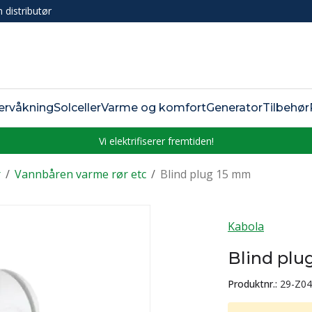
n distributør
ervåkning
Solceller
Varme og komfort
Generator
Tilbehør
Vi elektrifiserer fremtiden!
r
/
Vannbåren varme rør etc
/
Blind plug 15 mm
Kabola
Blind plu
Produktnr.:
29-Z0