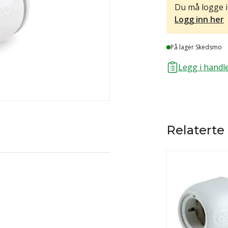
Du må logge i
Logg inn her
Lager
På lager Skedsmo
Legg i handle
Relaterte