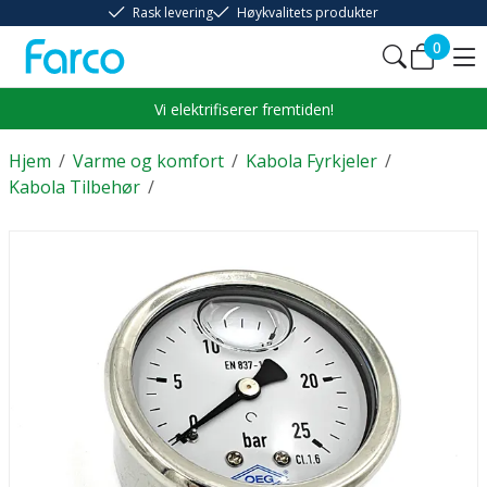
Rask levering
Høykvalitets produkter
0
Vi elektrifiserer fremtiden!
Hjem
/
Varme og komfort
/
Kabola Fyrkjeler
/
Kabola Tilbehør
/