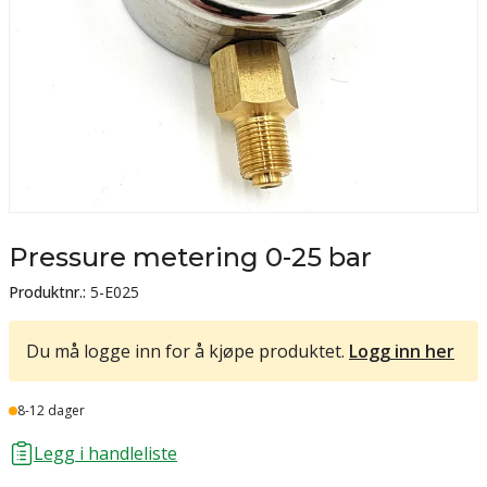
Pressure metering 0-25 bar
Produktnr.:
5-E025
Du må logge inn for å kjøpe produktet.
Logg inn her
Lager
8-12 dager
Legg i handleliste