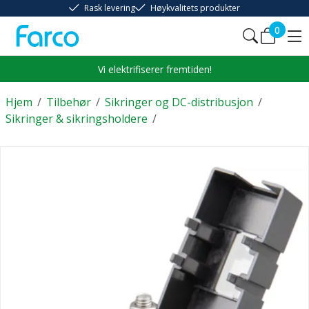
Rask levering
Høykvalitets produkter
0
Vi elektrifiserer fremtiden!
Hjem
/
Tilbehør
/
Sikringer og DC-distribusjon
/
Sikringer & sikringsholdere
/