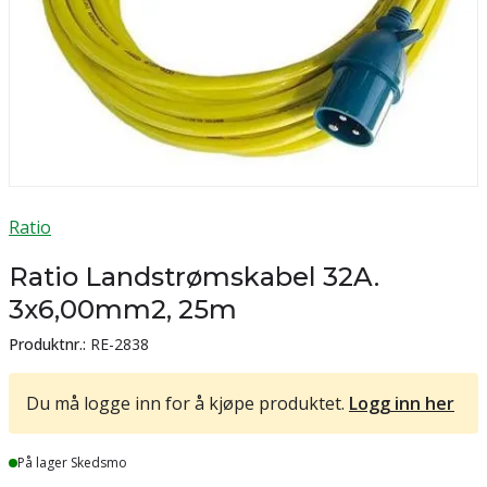
Ratio
Ratio Landstrømskabel 32A.
3x6,00mm2, 25m
Produktnr.:
RE-2838
Du må logge inn for å kjøpe produktet.
Logg inn her
Lager
På lager Skedsmo