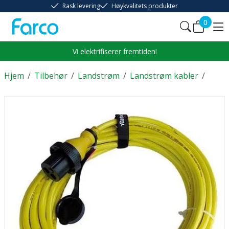
Rask levering
Høykvalitets produkter
0
Vi elektrifiserer fremtiden!
Hjem
/
Tilbehør
/
Landstrøm
/
Landstrøm kabler
/