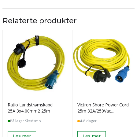
Relaterte produkter
Ratio Landstrømskabel
Victron Shore Power Cord
25A 3x4,00mm2 25m
25m 32A/250Vac
(3x6sqmm)
På lager Skedsmo
4-8 dager
Les mer
Les mer