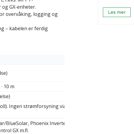
r og GX-enheter.
Les mer
for overvåking, logging og
ng – kabelen er ferdig
lse)
m · 10 m
else)
koll). Ingen strømforsyning via
r/BlueSolar, Phoenix Inverter
ntrol GX m.fl.