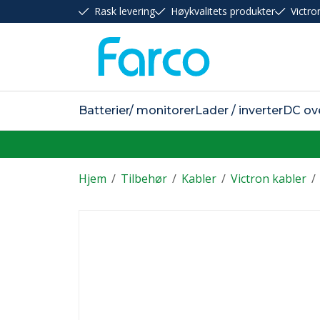
Rask levering
Høykvalitets produkter
Victro
Batterier/ monitorer
Lader / inverter
DC ov
Hjem
/
Tilbehør
/
Kabler
/
Victron kabler
/