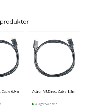
 produkter
ct Cable 0,9m
Victron VE.Direct Cable 1,8m
Victron VE.
o
På lager Skedsmo
På lager S