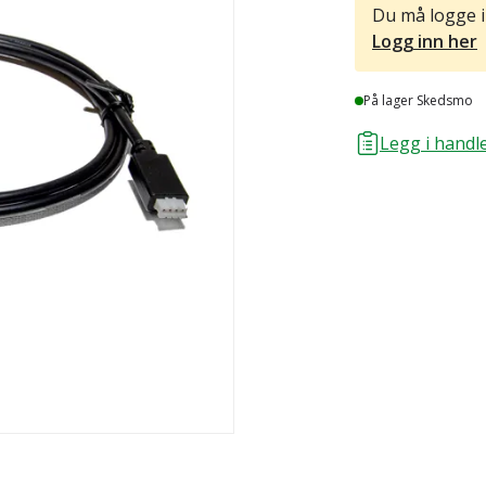
Du må logge i
Logg inn her
Lager
På lager Skedsmo
Legg i handle