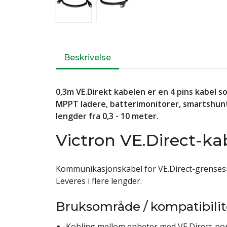
Beskrivelse
0,3m VE.Direkt kabelen er en 4 pins kabel
MPPT ladere, batterimonitorer, smartshun
lengder fra 0,3 - 10 meter.
Victron VE.Direct-ka
Kommunikasjonskabel for VE.Direct-grensesn
Leveres i flere lengder.
Bruksområde / kompatibilit
Kobling mellom enheter med VE.Direct-por