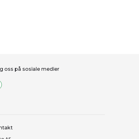
g oss på sosiale medier
ntakt
co AS