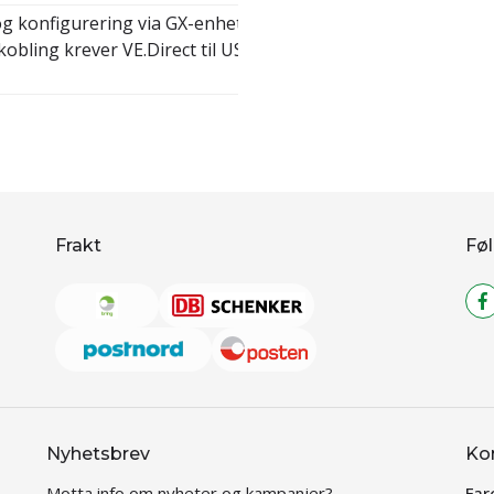
og konfigurering via GX-enhet
kobling krever VE.Direct til USB-
Frakt
Føl
Nyhetsbrev
Ko
Motta info om nyheter og kampanjer?
Far