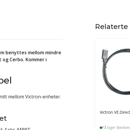
Relaterte
 som benyttes mellom mindre
t og Cerbo. Kommer i
bel
itt mellom Victron-enheter.
Victron VE.Dire
et
På lager Skedsm
t, f.eks. MPPT-