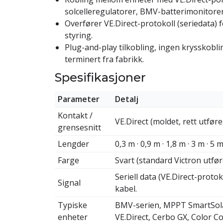
solcelleregulatorer, BMV-batterimonitore
Overfører VE.Direct-protokoll (seriedata) 
styring.
Plug-and-play tilkobling, ingen krysskobli
terminert fra fabrikk.
Spesifikasjoner
Parameter
Detalj
Kontakt /
VE.Direct (moldet, rett utføre
grensesnitt
Lengder
0,3 m · 0,9 m · 1,8 m · 3 m · 5 
Farge
Svart (standard Victron utfør
Seriell data (VE.Direct-proto
Signal
kabel.
Typiske
BMV-serien, MPPT SmartSola
enheter
VE.Direct, Cerbo GX, Color Co