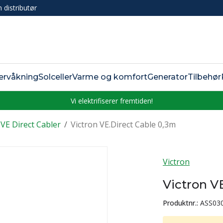
n distributør
ervåkning
Solceller
Varme og komfort
Generator
Tilbehør
Vi elektrifiserer fremtiden!
VE Direct Cabler
/
Victron VE.Direct Cable 0,3m
Victron
Victron V
Produktnr.:
ASS03