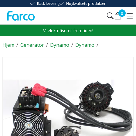
Rask levering
Høykvalitets produkter
0
Vi elektrifiserer fremtiden!
Hjem
/
Generator
/
Dynamo
/
Dynamo
/