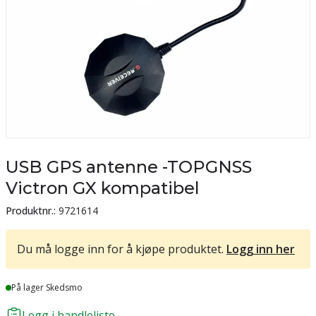
USB GPS antenne -TOPGNSS
Victron GX kompatibel
Produktnr.:
9721614
Du må logge inn for å kjøpe produktet.
Logg inn her
Lager
På lager Skedsmo
Legg i handleliste