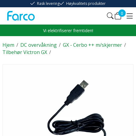
Rask levering
Høykvalitets produkter
0
Vi elektrifiserer fremtiden!
Hjem
/
DC overvåkning
/
GX - Cerbo ++ m/skjermer
/
Tilbehør Victron GX
/