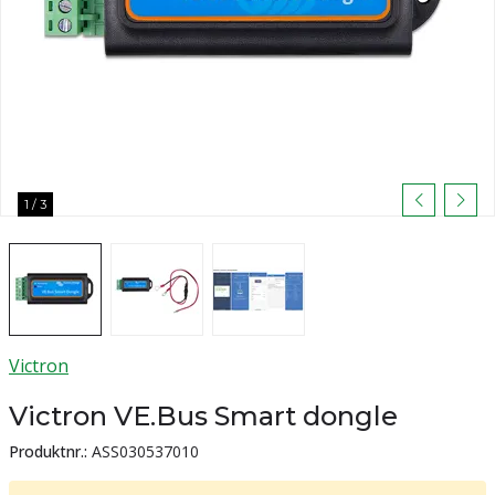
1
/
3
Victron
Victron VE.Bus Smart dongle
Produktnr.:
ASS030537010