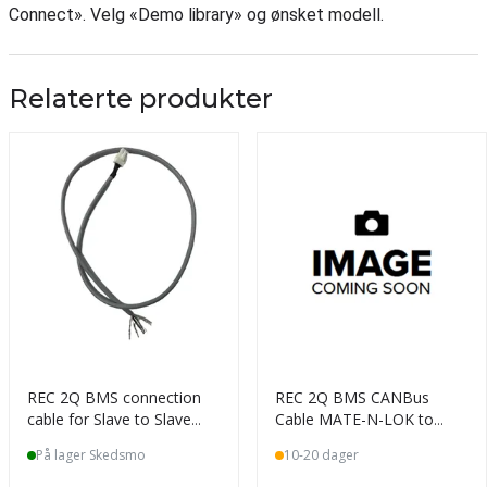
Connect». Velg «Demo library» og ønsket modell.
Relaterte produkter
REC 2Q BMS connection
REC 2Q BMS CANBus
cable for Slave to Slave
Cable MATE-N-LOK to
(1M)
Victron RJ45 2M
På lager Skedsmo
10-20 dager