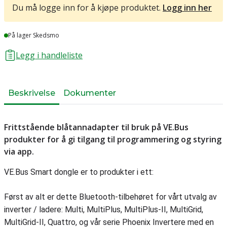
Du må logge inn for å kjøpe produktet.
Logg inn her
Lager
På lager Skedsmo
Legg i handleliste
Beskrivelse
Dokumenter
Frittstående blåtannadapter til bruk på VE.Bus
produkter for å gi tilgang til programmering og styring
via app.
VE.Bus Smart dongle er to produkter i ett:
Først av alt er dette Bluetooth-tilbehøret for vårt utvalg av
inverter / ladere: Multi, MultiPlus, MultiPlus-II, MultiGrid,
MultiGrid-II, Quattro, og vår serie Phoenix Invertere med en