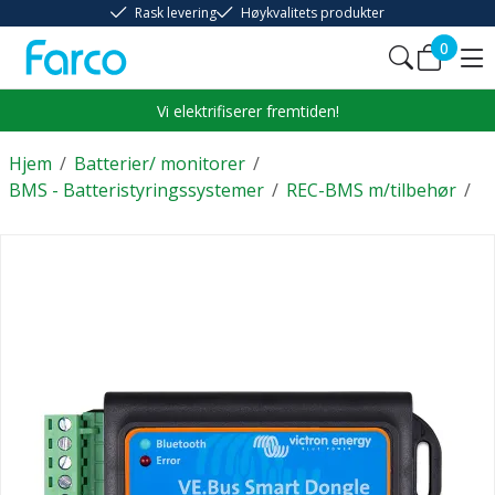
Rask levering
Høykvalitets produkter
0
Vi elektrifiserer fremtiden!
Hjem
/
Batterier/ monitorer
/
BMS - Batteristyringssystemer
/
REC-BMS m/tilbehør
/