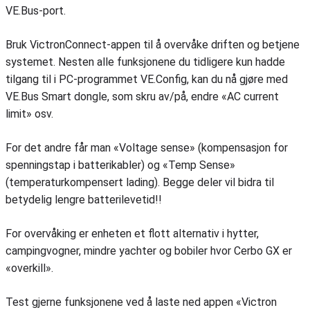
VE.Bus-port.
Bruk VictronConnect-appen til å overvåke driften og betjene
systemet. Nesten alle funksjonene du tidligere kun hadde
tilgang til i PC-programmet VE.Config, kan du nå gjøre med
VE.Bus Smart dongle, som skru av/på, endre «AC current
limit» osv.
For det andre får man «Voltage sense» (kompensasjon for
spenningstap i batterikabler) og «Temp Sense»
(temperaturkompensert lading). Begge deler vil bidra til
betydelig lengre batterilevetid!!
For overvåking er enheten et flott alternativ i hytter,
campingvogner, mindre yachter og bobiler hvor Cerbo GX er
«overkill».
Test gjerne funksjonene ved å laste ned appen «Victron