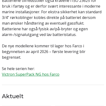
Batteriene tilfredsstiller også kravene i ISO 23625 for
bruk i fartøy og er derfor svært interessante i moderne
marine installasjoner. For ekstra sikkerhet kan standard
3/4" rørkoblinger kobles direkte på batteriet dersom
man ønsker håndtering av eventuell gassflukt.
Batteriene har også fysisk av/på-bryter og egen
alarm-/signalutgang ved lav batteristatus.
De nye modellene kommer til lager hos Farco i
begynnelsen av april 2026 – første levering blir
begrenset.
Se hele serien her:
Victron SuperPack NG hos Farco
Aktuelt