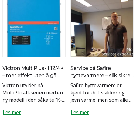
Victron MultiPlus-II 12/4K
Service på Safire
– mer effekt uten å gå
hyttevarmere – slik sikrer
opp i størrelse
du stabil drift
Victron utvider nå
Safire hyttevarmere er
MultiPlus-II-serien med en
kjent for driftssikker og
ny modell i den såkalte “K-
jevn varme, men som alle
serien”: MultiPlus-II
forbrenningsovner trenger
Les mer
Les mer
12/4K/160-32. Dette er en
de jevnlig service. Med
etterlengtet lø...
riktig vedlikehold får du
enkl...