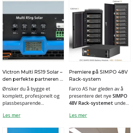
Victron Multi RS19 Solar –
Premiere på SIMPO 48V
den perfekte partneren til
Rack-system
SIMPO 48 V Rack-
Ønsker du å bygge et
Farco AS har gleden av å
system
komplett, profesjonelt og
presentere det nye
SIMPO
plassbesparende
48V Rack-systemet
under
energisystem i et standard
Eliaden 2026 – en moderne
Les mer
Les mer
19" rack? Med den nye
og svært gjennomført
Victron Multi RS19 Solar
batteriplattfo...
og
SIMPO 4...