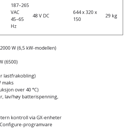
187–265
VAC
644 x 320 x
48 V DC
29 kg
45–65
150
Hz
12000 W (6,5 kW-modellen)
W (6500)
r lastfrakobling)
W maks
duksjon over 40 °C)
, lav/høy batterispenning,
stern kontroll via GX-enheter
EConfigure-programvare