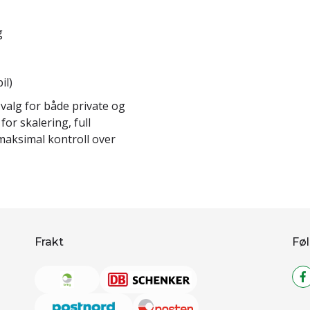
g
il)
t valg for både private og
or skalering, full
 maksimal kontroll over
Frakt
Føl