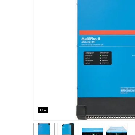
1
/
4