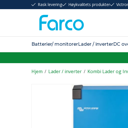
Rask levering
Høykvalitets produkter
Victro
Batterier/ monitorer
Lader / inverter
DC ov
Hjem
/
Lader / inverter
/
Kombi Lader og In