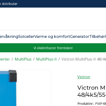
n distributør
ervåkning
Solceller
Varme og komfort
Generator
Tilbehør
Vi elektrifiserer fremtiden!
verter
/
MultiPlus
/
MultiPlus-II
/
Victron MultiPlus-II 48/
Victron
Victron Mu
48/4k5/55
Produktnr.:
PMP48