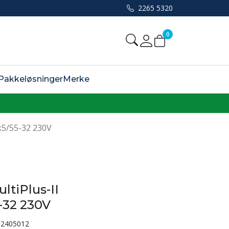
2265 5320
0
Mine sider
Pakkeløsninger
Merke
4k5/55-32 230V
ltiPlus-II
-32 230V
2405012