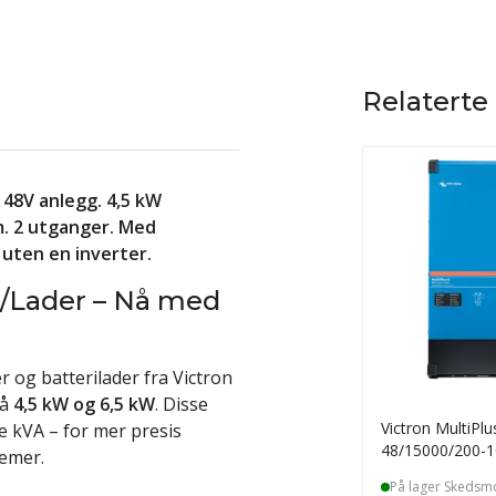
Relaterte
r 48V anlegg. 4,5 kW
m. 2 utganger. Med
 uten en inverter.
er/Lader – Nå med
r og batterilader fra Victron
på
4,5 kW og 6,5 kW
. Disse
Victron MultiPlus
e kVA – for mer presis
48/15000/200-1
temer.
På lager Skedsm