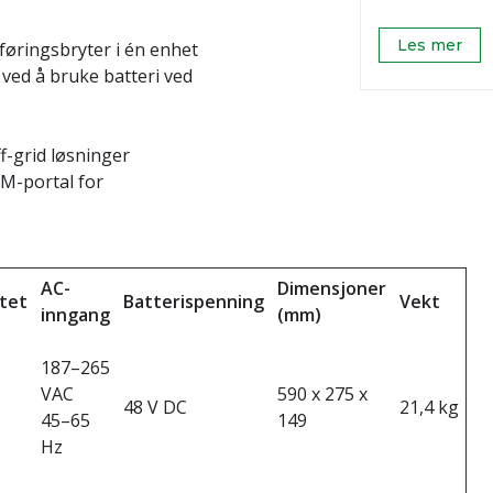
Les mer
føringsbryter i én enhet
ved å bruke batteri ved
ff-grid løsninger
M-portal for
AC-
Dimensjoner
tet
Batterispenning
Vekt
inngang
(mm)
187–265
VAC
590 x 275 x
48 V DC
21,4 kg
45–65
149
Hz