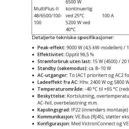
6500 W
MultiPlus-II
kontinuerlig
48/6500/100-
ved 25°C
100 A
100
5200 W ved
40°C
Detaljerte tekniske spesifikasjoner:
Peak-effekt:
9000 W (4,5 kW-modellen) / 
Effektivitet:
Opptil 96,5 %
Strømforbruk uten last:
15 W (4500) / 20 
Standby (søkemodus):
ca. 8–10 W
AC-utganger:
To (AC1 prioritert og AC2 fo
Ladeeffekt fra AC:
Hhv. 2400 W og 5800 
Temperaturområde:
-40 °C til +65 °C (re
Beskyttelse:
Kortslutning, overtemperatur
AC-feil, overbelastning m.m.
Kapslingsgrad:
IP22 (innendørs montasje)
Kommunikasjon:
VE.Bus (RJ45), støtter ek
Konfigurasjon:
Med VictronConnect og V