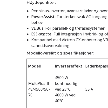
Høydepunkter:
Ren sinus-inverter, avansert lader og over
PowerAssist:
Forsterker svak AC-inngang 
behov
VE.Bus:
For parallell- og trefasesystemer
ESS-støtte:
Full integrasjon i hybrid- og o
Kompatibel med Victron GX-enheter og VR
sanntidsovervåkning
Modelloversikt og spesifikasjoner:
Modell
Invertereffekt
Laderkapasi
4500 W
MultiPlus-II
kontinuerlig
48/4500/50-
ved 25°C
55 A
70
4000 W ved
40°C