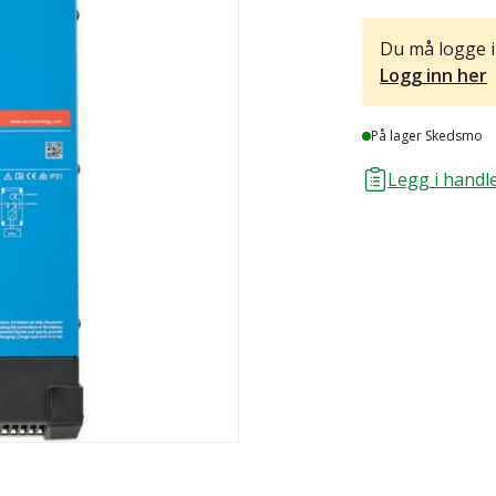
Du må logge i
Logg inn her
Lager
På lager Skedsmo
Legg i handle