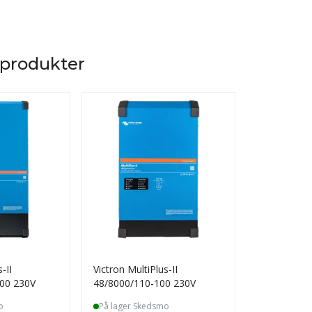
 produkter
-II
Victron MultiPlus-II
Victron Mult
00 230V
48/8000/110-100 230V
48/5000/70
o
På lager Skedsmo
På lager S