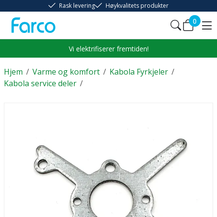
Rask levering
Høykvalitets produkter
0
Vi elektrifiserer fremtiden!
Hjem
/
Varme og komfort
/
Kabola Fyrkjeler
/
Kabola service deler
/