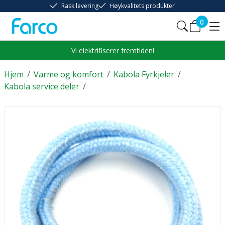
Rask levering
Høykvalitets produkter
0
Vi elektrifiserer fremtiden!
Hjem
/
Varme og komfort
/
Kabola Fyrkjeler
/
Kabola service deler
/