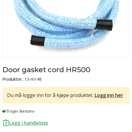
Door gasket cord HR500
Produktnr.:
13-m148
Du må logge inn for å kjøpe produktet.
Logg inn her
Lager
På lager Skedsmo
Legg i handleliste