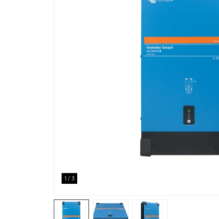
1
/
3