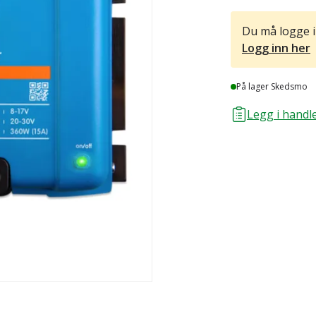
Du må logge i
Logg inn her
Lager
På lager Skedsmo
Legg i handle