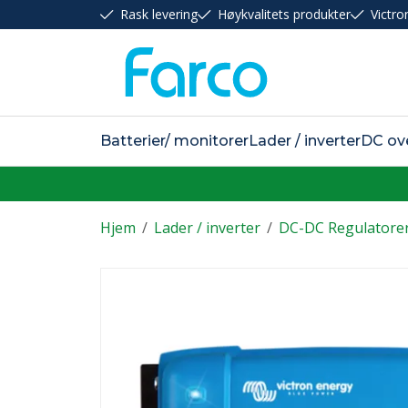
Rask levering
Høykvalitets produkter
Victro
Batterier/ monitorer
Lader / inverter
DC ov
Hjem
/
Lader / inverter
/
DC-DC Regulatore