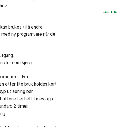
hov.
Les mer
kan brukes til å endre
re med ny programvare når de
 utgang.
motor som kjører
orpsjon - flyte
en etter lite bruk holdes kort
 dyp utladning bør
batteriet er helt lades opp.
andard 2 timer.
ng.