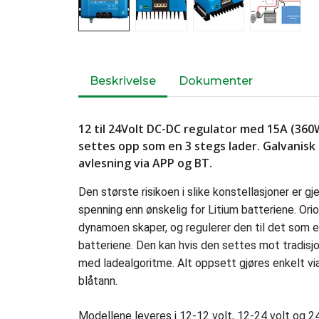
Beskrivelse
Dokumenter
12 til 24Volt DC-DC regulator med 15A (36
settes opp som en 3 stegs lader. Galvanisk 
avlesning via APP og BT.
Den største risikoen i slike konstellasjoner er g
spenning enn ønskelig for Litium batteriene. Or
dynamoen skaper, og regulerer den til det som e
batteriene. Den kan hvis den settes mot tradisj
med ladealgoritme. Alt oppsett gjøres enkelt v
blåtann.
Modellene leveres i 12-12 volt, 12-24 volt og 2