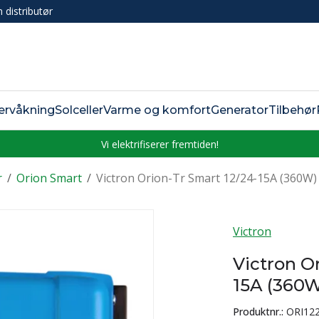
n distributør
ervåkning
Solceller
Varme og komfort
Generator
Tilbehør
Vi elektrifiserer fremtiden!
r
/
Orion Smart
/
Victron Orion-Tr Smart 12/24-15A (360W)
Victron
Victron O
15A (360W
Produktnr.:
ORI12