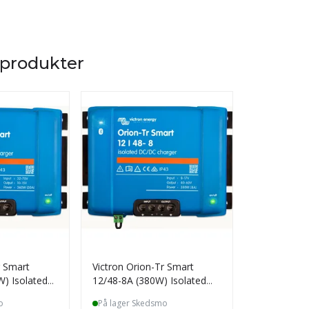
 produkter
r Smart
Victron Orion-Tr Smart
Victron Ori
) Isolated
12/48-8A (380W) Isolated
24/24-17A (
DC-DC
DC-DC
o
På lager Skedsmo
På lager S