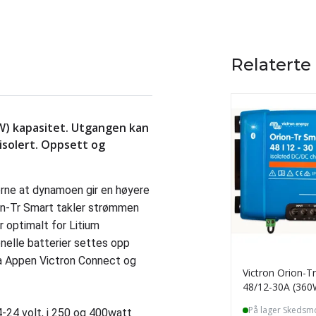
Relaterte
0W) kapasitet. Utgangen kan
isolert. Oppsett og
jerne at dynamoen gir en høyere
ion-Tr Smart takler strømmen
r optimalt for Litium
onelle batterier settes opp
ia Appen Victron Connect og
Victron Orion-T
48/12-30A (360W
DC-DC
På lager Skedsm
4-24 volt, i 250 og 400watt