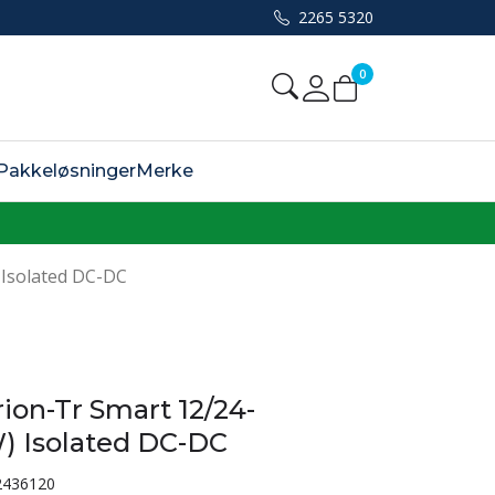
2265 5320
0
Mine sider
Pakkeløsninger
Merke
 Isolated DC-DC
rion-Tr Smart 12/24-
) Isolated DC-DC
2436120