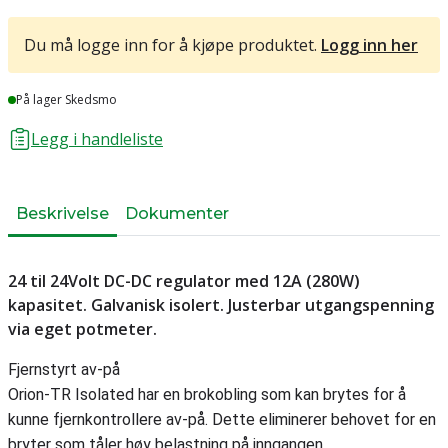
Du må logge inn for å kjøpe produktet.
Logg inn her
Lager
På lager Skedsmo
Legg i handleliste
Beskrivelse
Dokumenter
24 til 24Volt DC-DC regulator med 12A (280W)
kapasitet. Galvanisk isolert. Justerbar utgangspenning
via eget potmeter.
Fjernstyrt av-på
Orion-TR Isolated har en brokobling som kan brytes for å
kunne fjernkontrollere av-på. Dette eliminerer behovet for en
bryter som tåler høy belastning på inngangen.