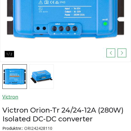
1
/
2
Victron
Victron Orion-Tr 24/24-12A (280W)
Isolated DC-DC converter
Produktnr.:
ORI242428110