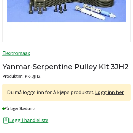
Elextromaax
Yanmar-Serpentine Pulley Kit 3JH2
Produktnr.:
PK-3JH2
Du må logge inn for å kjøpe produktet.
Logg inn her
Lager
På lager Skedsmo
Legg i handleliste