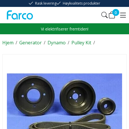
Rask levering
Høykvalitets produkter
0
Vi elektrifiserer fremtiden!
Hjem
/
Generator
/
Dynamo
/
Pulley Kit
/