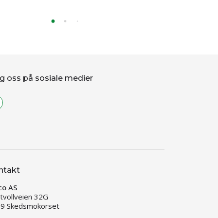
g oss på sosiale medier
ntakt
co AS
tvollveien 32G
9 Skedsmokorset