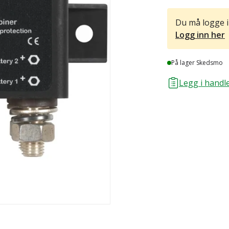
Du må logge i
Logg inn her
Lager
På lager Skedsmo
Legg i handle