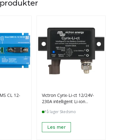
 produkter
BMS CL 12-
Victron Cyrix-Li-ct 12/24V-
Victron BCD
230A intelligent Li-ion
80A (combin
battery
På lager Skedsmo
4-8 dager
Les mer
Les mer