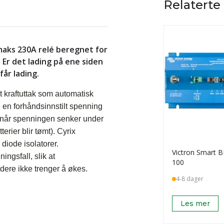
Relaterte
maks 230A relé beregnet for
Er det lading på ene siden
får lading.
t kraftuttak som automatisk
d en forhåndsinnstilt spenning
fra når spenningen senker under
terier blir tømt). Cyrix
 diode isolatorer.
Victron Smart 
ngsfall, slik at
100
adere ikke trenger å økes.
4-8 dager
Les mer