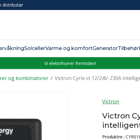
n distributør
ervåkning
Solceller
Varme og komfort
Generator
Tilbehør
Vi elektrifiserer fremtiden!
orer og kombinatorer
/
Victron Cyrix-ct 12/24V-230A intelli
Victron
Victron C
intellige
Produktnr.:
CYR01