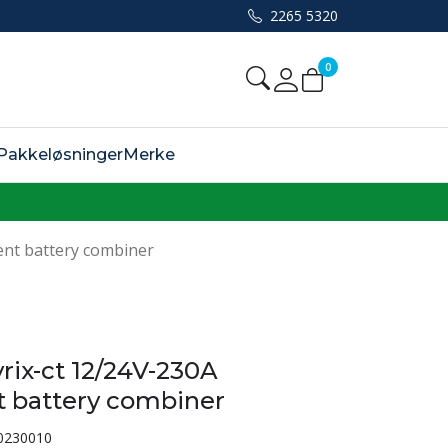
2265 5320
0
Mine sider
Pakkeløsninger
Merke
gent battery combiner
yrix-ct 12/24V-230A
nt battery combiner
0230010