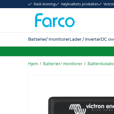
Rask levering
Høykvalitets produkter
Victro
Batterier/ monitorer
Lader / inverter
DC ov
Hjem
/
Batterier/ monitorer
/
Batteriisolat