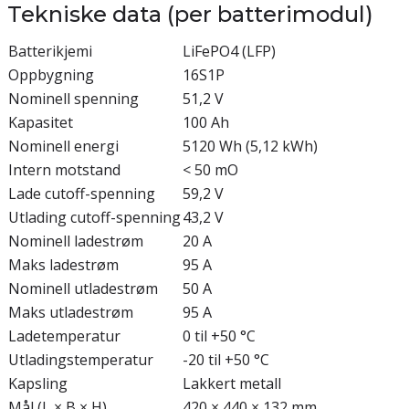
Tekniske data (per batterimodul)
Batterikjemi
LiFePO4 (LFP)
Oppbygning
16S1P
Nominell spenning
51,2 V
Kapasitet
100 Ah
Nominell energi
5120 Wh (5,12 kWh)
Intern motstand
< 50 mO
Lade cutoff-spenning
59,2 V
Utlading cutoff-spenning
43,2 V
Nominell ladestrøm
20 A
Maks ladestrøm
95 A
Nominell utladestrøm
50 A
Maks utladestrøm
95 A
Ladetemperatur
0 til +50 °C
Utladingstemperatur
-20 til +50 °C
Kapsling
Lakkert metall
Mål (L × B × H)
420 × 440 × 132 mm