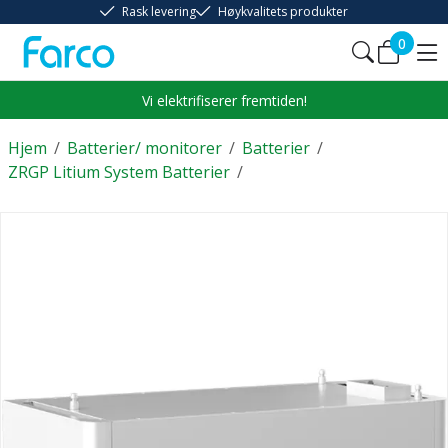
Rask levering
Høykvalitets produkter
0
Vi elektrifiserer fremtiden!
Hjem
/
Batterier/ monitorer
/
Batterier
/
ZRGP Litium System Batterier
/