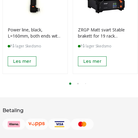
Power line, black,
ZRGP Matt svart Stable
L=160mm, both ends with
brakett for 19 rack
5.7mm plug
batterier (2 stk
På lager Skedsmo
På lager Skedsmo
Les mer
Les mer
Betaling