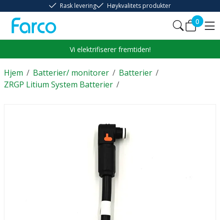
Rask levering
Høykvalitets produkter
0
Vi elektrifiserer fremtiden!
Hjem
/
Batterier/ monitorer
/
Batterier
/
ZRGP Litium System Batterier
/