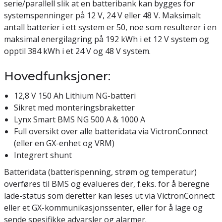
serie/parallell slik at en batteribank kan bygges for
systemspenninger på 12 V, 24 V eller 48 V. Maksimalt
antall batterier i ett system er 50, noe som resulterer i en
maksimal energilagring på 192 kWh i et 12 V system og
opptil 384 kWh i et 24 V og 48 V system.
Hovedfunksjoner:
12,8 V 150 Ah Lithium NG-batteri
Sikret med monteringsbraketter
Lynx Smart BMS NG 500 A & 1000 A
Full oversikt over alle batteridata via VictronConnect
(eller en GX-enhet og VRM)
Integrert shunt
Batteridata (batterispenning, strøm og temperatur)
overføres til BMS og evalueres der, f.eks. for å beregne
lade-status som deretter kan leses ut via VictronConnect
eller et GX-kommunikasjonssenter, eller for å lage og
sende spesifikke advarsler og alarmer.