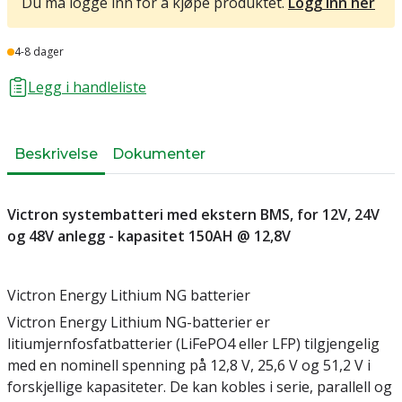
Du må logge inn for å kjøpe produktet.
Logg inn her
Lager
4-8 dager
Legg i handleliste
Beskrivelse
Dokumenter
Victron systembatteri med ekstern BMS, for 12V, 24V
og 48V anlegg - kapasitet 150AH @ 12,8V
Victron Energy Lithium NG batterier
Victron Energy Lithium NG-batterier er
litiumjernfosfatbatterier (LiFePO4 eller LFP) tilgjengelig
med en nominell spenning på 12,8 V, 25,6 V og 51,2 V i
forskjellige kapasiteter. De kan kobles i serie, parallell og