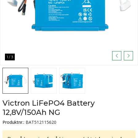
1
/
3
Victron LiFePO4 Battery
12,8V/150Ah NG
Produktnr.:
BAT512115620