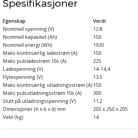
Spesifikasjoner
Egenskap
Verdi
Nominell spenning (V)
12.8
Nominell kapasitet (Ah)
150
Nominell energi (Wh)
1920
Maks kontinuerlig ladestrøm (A)
150
Maks pulsladestrøm 10s (A)
225
Ladespenning (V)
14-14,4
Flytespenning (V)
13.5
Maks kontinuerlig utladningsstrøm (A)
150
Maks pulsutladningsstrøm 10s (A)
300
Slutt på utladningsspenning (V)
11.2
Dimensjoner (h x b x d) mm
205 x 250 x 205
Vekt (kg)
14