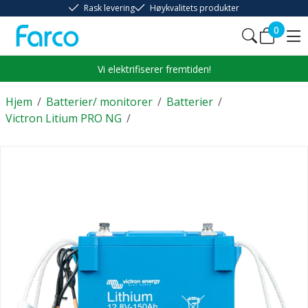
Rask levering
Høykvalitets produkter
0
Vi elektrifiserer fremtiden!
Hjem
/
Batterier/ monitorer
/
Batterier
/
Victron Litium PRO NG
/